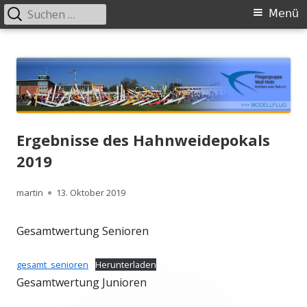
Suchen
Primäres
Menü
nach:
Menü
Springe
Fliegergruppe Wolf Hirth Abt.
zum
Modellbau
Inhalt
Ergebnisse des Hahnweidepokals
2019
Autor
Veröffentlicht
martin
13. Oktober 2019
am
Gesamtwertung Senioren
gesamt_senioren
Herunterladen
Gesamtwertung Junioren