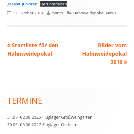
gesamt_junioren
Herunterladen
Veröffentlicht
Autor
Kategorien
13. Oktober 2019
martin
Hahnweidepokal
,
News
am
Vorheriger
Nächster
Startliste für den
Bilder vom
Beitragsnavigation
Beitrag:
Beitrag
Hahnweidepokal
Hahnweidepokal
2019
TERMINE
Haupt-
Seitenleiste
31.07.-02.08.2026 Fluglager Großweingarten
30.05.-06.06.2027 Fluglager Ostheim