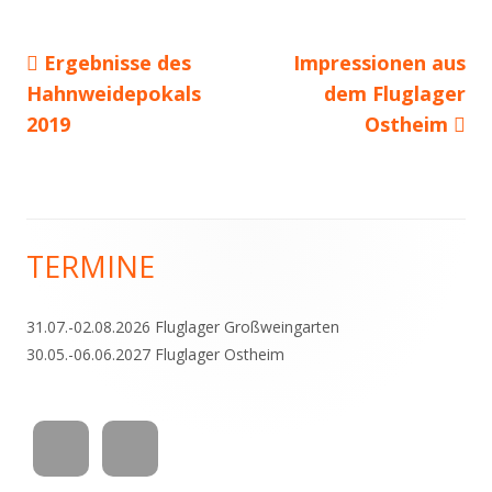
Vorheriger
Nächster
Ergebnisse des
Impressionen aus
Beitragsnavigation
Beitrag:
Beitrag
Hahnweidepokals
dem Fluglager
2019
Ostheim
TERMINE
Haupt-
Seitenleiste
31.07.-02.08.2026 Fluglager Großweingarten
30.05.-06.06.2027 Fluglager Ostheim