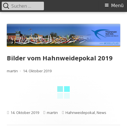
Suchen
Primäres
Menü
nach:
Menü
Springe
Fliegergruppe Wolf Hirth Abt.
zum
Modellbau
Inhalt
Bilder vom Hahnweidepokal 2019
Autor
Veröffentlicht
martin
14. Oktober 2019
am
Veröffentlicht
Autor
Kategorien
14. Oktober 2019
martin
Hahnweidepokal
,
News
am